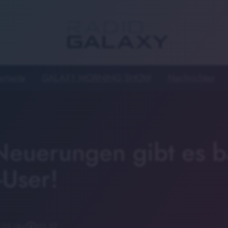
artseite
GALAXY MORNING SHOW
Nachrichten
Neuerungen gibt es b
-User!
:23 Uhr
play_circle_outline
01:37