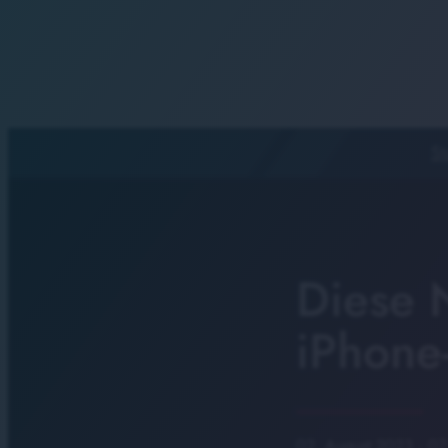
St
Diese 
iPhone
02. August 2023
· 07