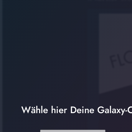
Wähle hier Deine Galaxy-C