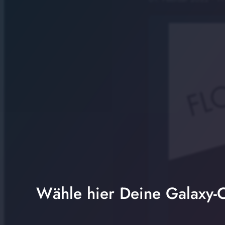
Wähle hier Deine Galaxy-C