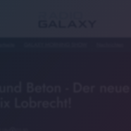
artseite
GALAXY MORNING SHOW
Nachrichten
und Beton - Der neue
ix Lobrecht!
1 Uhr
play_circle_outline
01:50