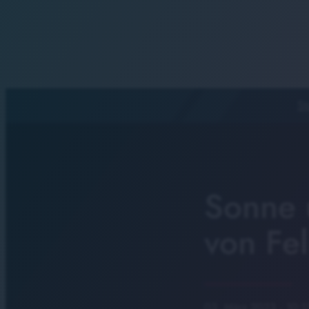
St
Sonne 
von Fel
03. März 2023
· 10:1