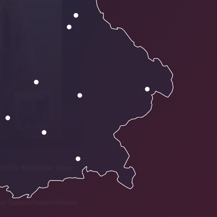
r im Flo Kerschner Show
ie Datenschutzrichtlinien