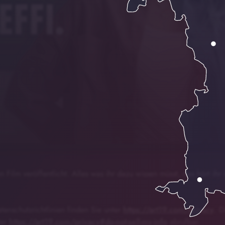
eton - Der neue Film von Felix
00:00
01:50
en Film veröffentlicht. Alles was ihr dazu wissen müsst, das hört ih
enschutzrichtlinien finden Sie unter
https://art19.com/privacy
. D
ter
https://art19.com/privacy#do-not-sell-my-info
abrufbar.