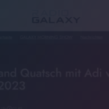
artseite
GALAXY MORNING SHOW
Nachrichten
Land Quatsch mit Adi
.2023
 Uhr
play_circle_outline
01:45