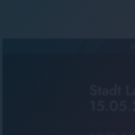
St
Stadt 
15.05
15. Mai 2023
· 07:00