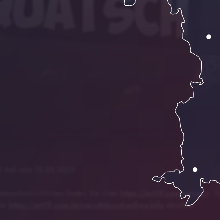
Quatsch mit Adi vom
00:00
01:45
it Adi vom 15.05.2023
enschutzrichtlinien finden Sie unter
https://art19.com/privacy
. D
ter
https://art19.com/privacy#do-not-sell-my-info
abrufbar.