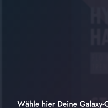
Wähle hier Deine Galaxy-C